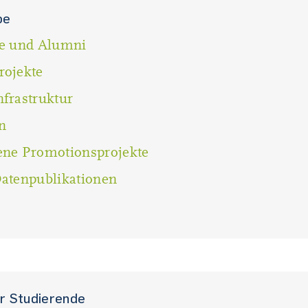
pe
de und Alumni
rojekte
frastruktur
n
ene Promotionsprojekte
atenpublikationen
ür Studierende