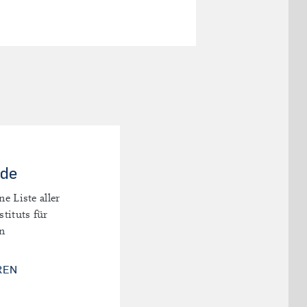
nde
ne Liste aller
stituts für
n
MITARBEITENDE
REN