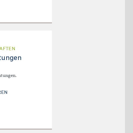
AFTEN
htungen
htungen.
ARBEITSRICHTUNGEN
REN