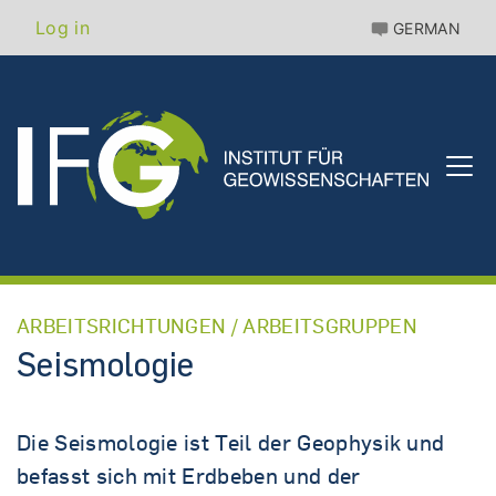
Skip
Benutzermenü
Log in
GERMAN
to
main
content
ARBEITSRICHTUNGEN / ARBEITSGRUPPEN
Seismologie
Die Seismologie ist Teil der Geophysik und
befasst sich mit Erdbeben und der