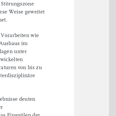
r Störungszone
ese Weise geweitet
et.
 Vorarbeiten wie
 Ausbaus im
lagen unter
twickelten
aturen von bis zu
terdisziplinäre
gebnisse deuten
er
das Einspülen der