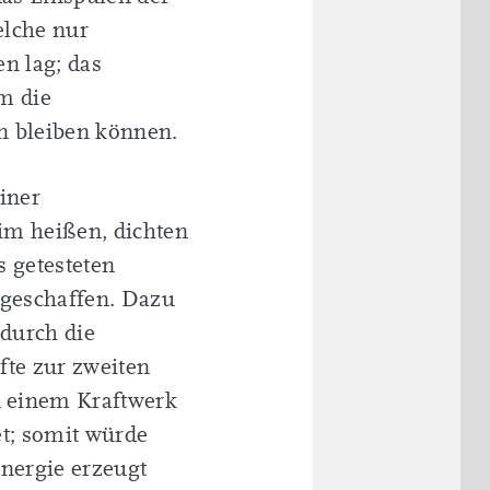
elche nur
n lag; das
m die
en bleiben können.
einer
im heißen, dichten
 getesteten
geschaffen. Dazu
 durch die
fte zur zweiten
n einem Kraftwerk
et; somit würde
Energie erzeugt