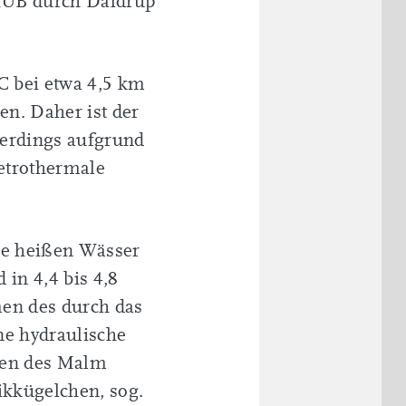
 RUB durch Daldrup
C bei etwa 4,5 km
en. Daher ist der
lerdings aufgrund
petrothermale
ie heißen Wässer
in 4,4 bis 4,8
men des durch das
ne hydraulische
nen des Malm
ikkügelchen, sog.