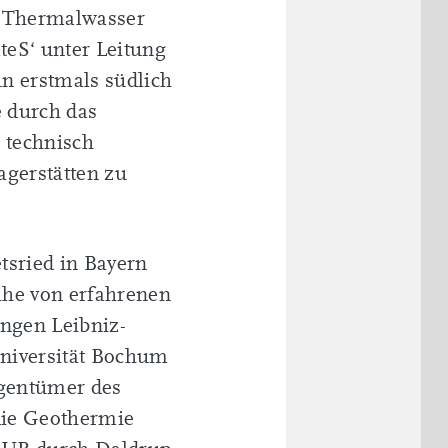
as Thermalwasser
teS‘ unter Leitung
n erstmals südlich
 durch das
 technisch
agerstätten zu
tsried in Bayern
eihe von erfahrenen
ungen Leibniz-
Universität Bochum
igentümer des
 die Geothermie