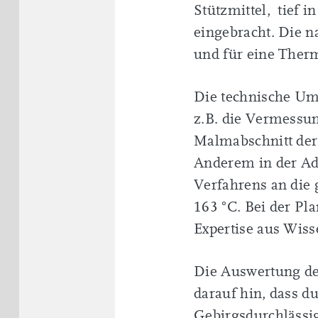
Stützmittel, tief 
eingebracht. Die n
und für eine Therm
Die technische Um
z.B. die Vermessu
Malmabschnitt der
Anderem in der Ada
Verfahrens an die 
163 °C. Bei der Pl
Expertise aus Wiss
Die Auswertung der
darauf hin, dass d
Gebirgsdurchlässig