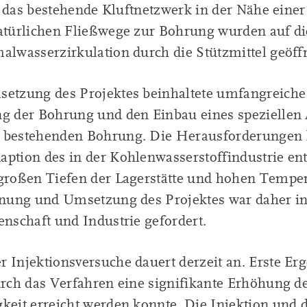
in das bestehende Kluftnetzwerk in der Nähe eine
atürlichen Fließwege zur Bohrung wurden auf di
alwasserzirkulation durch die Stützmittel geöffn
setzung des Projektes beinhaltete umfangreiche
ng der Bohrung und den Einbau eines speziellen
 bestehenden Bohrung. Die Herausforderungen 
ption des in der Kohlenwasserstoffindustrie en
großen Tiefen der Lagerstätte und hohen Temper
anung und Umsetzung des Projektes war daher in
enschaft und Industrie gefordert.
 Injektionsversuche dauert derzeit an. Erste Er
urch das Verfahren eine signifikante Erhöhung d
keit erreicht werden konnte. Die Injektion und 