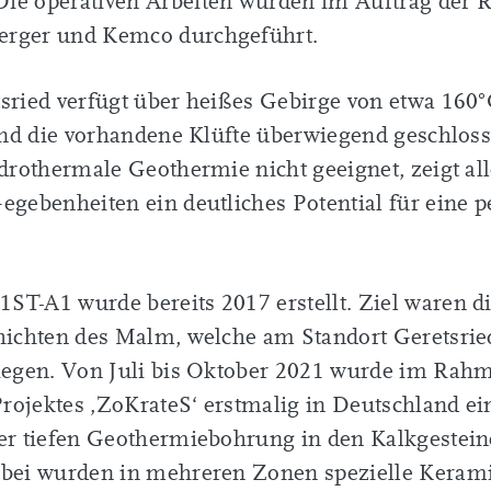
ie operativen Arbeiten wurden im Auftrag der
erger und Kemco durchgeführt.
sried verfügt über heißes Gebirge von etwa 160°
sind die vorhandene Klüfte überwiegend geschloss
ydrothermale Geothermie nicht geeignet, zeigt al
egebenheiten ein deutliches Potential für eine 
T-A1 wurde bereits 2017 erstellt. Ziel waren d
hichten des Malm, welche am Standort Geretsried 
liegen. Von Juli bis Oktober 2021 wurde im Rah
ojektes ‚ZoKrateS‘ erstmalig in Deutschland ei
ner tiefen Geothermiebohrung in den Kalkgestei
rbei wurden in mehreren Zonen spezielle Keram