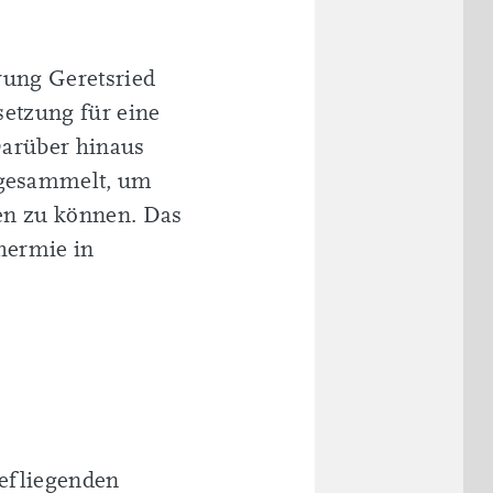
rung Geretsried
setzung für eine
Darüber hinaus
 gesammelt, um
ren zu können. Das
thermie in
iefliegenden