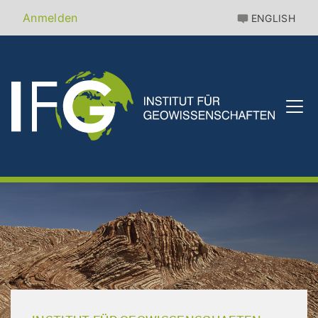
Direkt
Benutzermenü
Anmelden
ENGLISH
zum
Inhalt