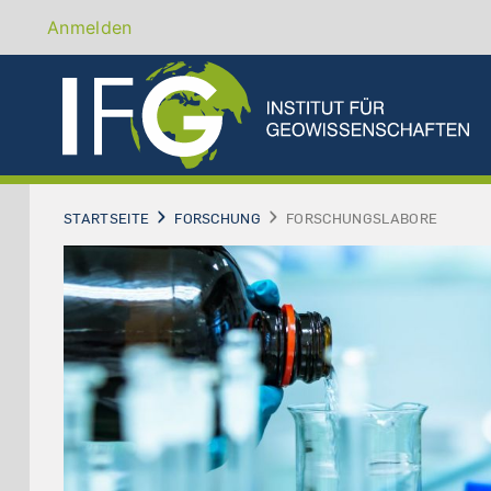
Direkt
Benutzermenü
Anmelden
zum
Inhalt
STARTSEITE
FORSCHUNG
FORSCHUNGSLABORE