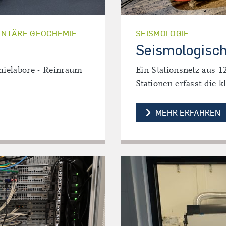
MENTÄRE GEOCHEMIE
SEISMOLOGIE
Seismologisc
mielabore - Reinraum
Ein Stationsnetz aus 
Stationen erfasst die 
S
MEHR ERFAHREN