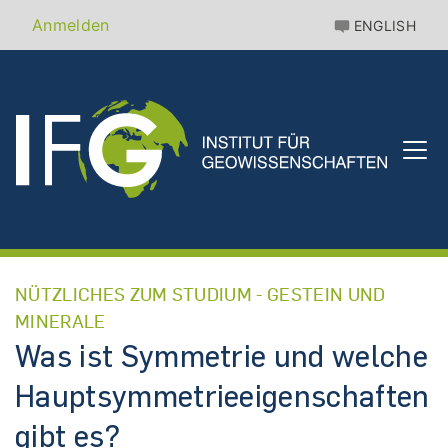
Direkt
Benutzermenü
Anmelden
ENGLISH
zum
Inhalt
NÜTZLICHES ZUM STUDIUM - GESTEIN UND
MINERALE
Was ist Symmetrie und welche
Hauptsymmetrieeigenschaften
gibt es?