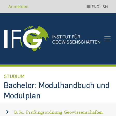
Direkt
Benutzermenü
Anmelden
ENGLISH
zum
Inhalt
STUDIUM
Bachelor: Modulhandbuch und
Modulplan
B.Sc. Prüfungsordnung Geowissenschaften