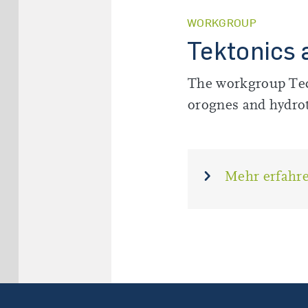
WORKGROUP
Tektonics
The workgroup Tect
orognes and hydrot
Mehr erfahr